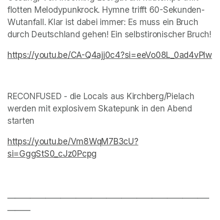
flotten Melodypunkrock. Hymne trifft 60-Sekunden-
Wutanfall. Klar ist dabei immer: Es muss ein Bruch 
durch Deutschland gehen! Ein selbstironischer Bruch!
https://youtu.be/CA-Q4ajj0c4?si=eeVo08L_0ad4vPIw
(o
(opens in a new tab)
RECONFUSED - die Locals aus Kirchberg/Pielach 
werden mit explosivem Skatepunk in den Abend 
starten
https://youtu.be/Vm8WqM7B3cU?
si=GggStS0_cJz0Pcpg
(opens in a new tab)
(opens in a new tab)
_____________________________________________________
______