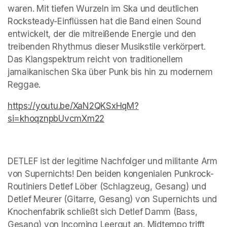
waren. Mit tiefen Wurzeln im Ska und deutlichen 
Rocksteady-Einflüssen hat die Band einen Sound 
entwickelt, der die mitreißende Energie und den 
treibenden Rhythmus dieser Musikstile verkörpert. 
Das Klangspektrum reicht von traditionellem 
jamaikanischen Ska über Punk bis hin zu modernem 
Reggae.
https://youtu.be/XaN2QKSxHqM?
si=khoqznpbUvcmXm22
(opens in a new tab)
(opens in a new tab)
DETLEF ist der legitime Nachfolger und militante Arm 
von Supernichts! Den beiden kongenialen Punkrock-
Routiniers Detlef Löber (Schlagzeug, Gesang) und 
Detlef Meurer (Gitarre, Gesang) von Supernichts und 
Knochenfabrik schließt sich Detlef Damm (Bass, 
Gesang) von Incoming Leergut an. Midtempo trifft 