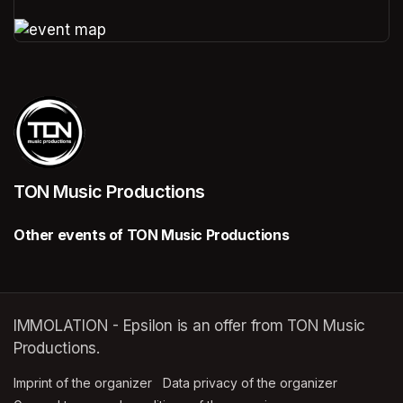
(opens in a new tab)
(opens in a new tab)
TON Music Productions
Other events of TON Music Productions
IMMOLATION - Epsilon is an offer from TON Music
Productions.
Imprint of the organizer
(opens in a new tab)
Data privacy of the organizer
(opens in 