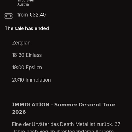
1030 Wien
Austria
from €32.40
The sale has ended
Zeitplan:
18:30 Einlass
19:00 Epsilon
20:10 Immolation
𝗜𝗠𝗠𝗢𝗟𝗔𝗧𝗜𝗢𝗡 - 𝗦𝘂𝗺𝗺𝗲𝗿 𝗗𝗲𝘀𝗰𝗲𝗻𝘁 𝗧𝗼𝘂𝗿 
𝟮𝟬𝟮𝟲
Eine der Urväter des Death Metal ist zurück. 37 
Jahre nach Beginn ihrer legendären Karriere 