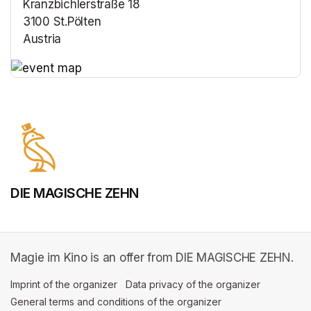
Kranzbichlerstraße 18
3100 St.Pölten
Austria
(opens in a new tab)
(opens in a new tab)
DIE MAGISCHE ZEHN
Magie im Kino is an offer from DIE MAGISCHE ZEHN.
Imprint of the organizer
(opens in a new tab)
Data privacy of the organizer
(opens in 
General terms and conditions of the organizer
(opens in a new ta