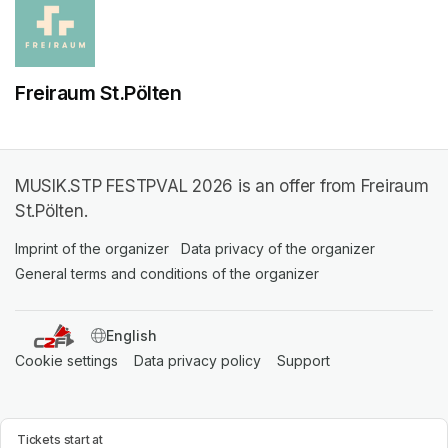
Freiraum St.Pölten
MUSIK.STP FESTPVAL 2026 is an offer from Freiraum
St.Pölten.
Imprint of the organizer
(opens in a new tab)
Data privacy of the organizer
(opens in 
General terms and conditions of the organizer
(opens in a new ta
SWITCH LANGUAGE
Cookie settings
(opens in a new tab)
Data privacy policy
(opens in a new tab)
Support
(opens in a new t
Tickets start at