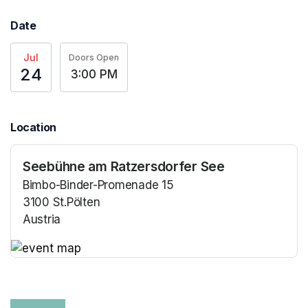
Date
Jul
Doors Open
24
3:00 PM
Location
Seebühne am Ratzersdorfer See
Bimbo-Binder-Promenade 15
3100 St.Pölten
Austria
(opens in a new tab)
(opens in a new tab)