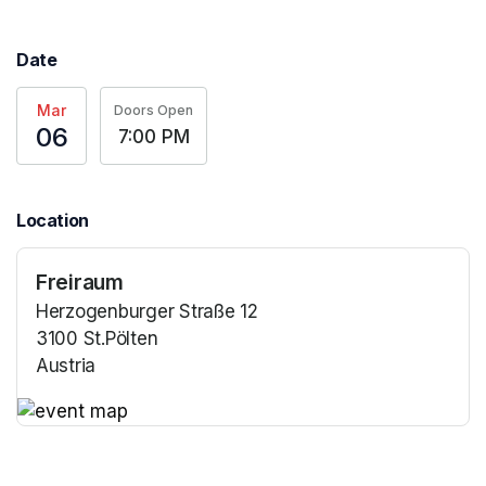
Date
Mar
Doors Open
06
7:00 PM
Location
Freiraum
Herzogenburger Straße 12
3100 St.Pölten
Austria
(opens in a new tab)
(opens in a new tab)