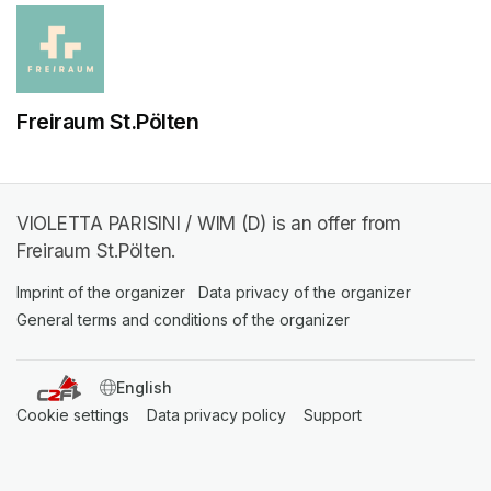
Freiraum St.Pölten
VIOLETTA PARISINI / WIM (D) is an offer from
Freiraum St.Pölten.
Imprint of the organizer
(opens in a new tab)
Data privacy of the organizer
(opens in 
General terms and conditions of the organizer
(opens in a new ta
SWITCH LANGUAGE
Cookie settings
(opens in a new tab)
Data privacy policy
(opens in a new tab)
Support
(opens in a new t