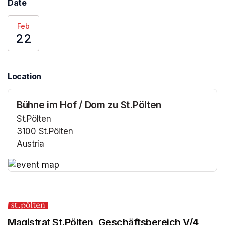
Date
Feb
22
Location
Bühne im Hof / Dom zu St.Pölten
St.Pölten
3100 St.Pölten
Austria
(opens in a new tab)
(opens in a new tab)
Magistrat St.Pölten, Geschäftsbereich V/4