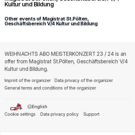
Kultur und Bildung
Other events of Magistrat St.Pölten,
Geschäftsbereich V/4 Kultur und Bildung
WEIHNACHTS ABO MEISTERKONZERT 23 / 24 is an
offer from Magistrat St.Pölten, Geschäftsbereich V/4
Kultur und Bildung.
Imprint of the organizer
(opens in a new tab)
Data privacy of the organizer
(opens in 
General terms and conditions of the organizer
(opens in a new ta
SWITCH LANGUAGE
Cookie settings
(opens in a new tab)
Data privacy policy
(opens in a new tab)
Support
(opens in a new t