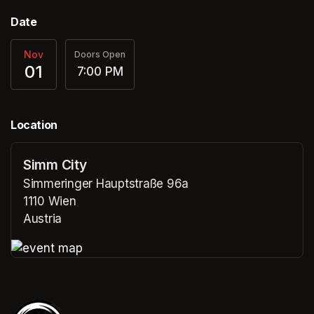
Date
Nov
Doors Open
01
7:00 PM
Location
Simm City
Simmeringer Hauptstraße 96a
1110 Wien
Austria
(opens in a new tab)
(opens in a new tab)