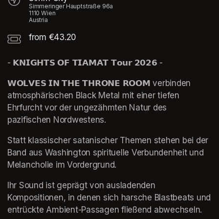
Simmeringer Hauptstraße 96a
1110 Wien
Austria
from €43.20
- 𝗞𝗡𝗜𝗚𝗛𝗧𝗦 𝗢𝗙 𝗧𝗜𝗔𝗠𝗔𝗧 𝗧𝗼𝘂𝗿 𝟮𝟬𝟮𝟲 - 
𝗪𝗢𝗟𝗩𝗘𝗦 𝗜𝗡 𝗧𝗛𝗘 𝗧𝗛𝗥𝗢𝗡𝗘 𝗥𝗢𝗢𝗠 verbinden 
atmosphärischen Black Metal mit einer tiefen 
Ehrfurcht vor der ungezähmten Natur des 
pazifischen Nordwestens.
Statt klassischer satanischer Themen stehen bei der 
Band aus Washington spirituelle Verbundenheit und 
Melancholie im Vordergrund.
Ihr Sound ist geprägt von ausladenden 
Kompositionen, in denen sich harsche Blastbeats und 
entrückte Ambient-Passagen fließend abwechseln.