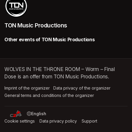
TON Music Productions
Other events of TON Music Productions
WOLVES IN THE THRONE ROOM – Worm – Final
Dose is an offer from TON Music Productions.
Imprint of the organizer
(opens in a new tab)
Data privacy of the organizer
(opens in 
General terms and conditions of the organizer
(opens in a new ta
SWITCH LANGUAGE
Cookie settings
(opens in a new tab)
Data privacy policy
(opens in a new tab)
Support
(opens in a new t