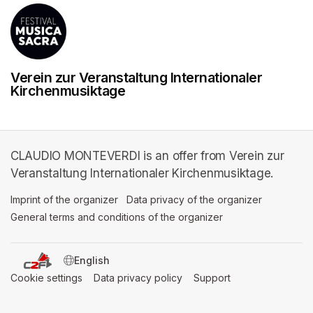
Verein zur Veranstaltung Internationaler
Kirchenmusiktage
CLAUDIO MONTEVERDI is an offer from Verein zur
Veranstaltung Internationaler Kirchenmusiktage.
Imprint of the organizer
(opens in a new tab)
Data privacy of the organizer
(opens in 
General terms and conditions of the organizer
(opens in a new ta
SWITCH LANGUAGE
Cookie settings
(opens in a new tab)
Data privacy policy
(opens in a new tab)
Support
(opens in a new t