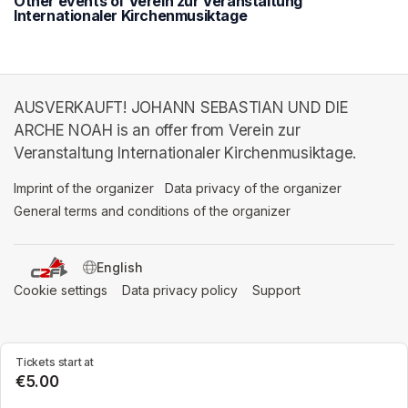
Other events of Verein zur Veranstaltung
Internationaler Kirchenmusiktage
AUSVERKAUFT! JOHANN SEBASTIAN UND DIE
ARCHE NOAH is an offer from Verein zur
Veranstaltung Internationaler Kirchenmusiktage.
Imprint of the organizer
(opens in a new tab)
Data privacy of the organizer
(opens in 
General terms and conditions of the organizer
(opens in a new ta
SWITCH LANGUAGE
Cookie settings
(opens in a new tab)
Data privacy policy
(opens in a new tab)
Support
(opens in a new t
Tickets start at
€5.00