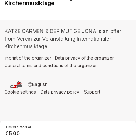
Kirchenmusiktage
KATZE CARMEN & DER MUTIGE JONA is an offer
from Verein zur Veranstaltung Internationaler
Kirchenmusiktage.
Imprint of the organizer
(opens in a new tab)
Data privacy of the organizer
(opens in 
General terms and conditions of the organizer
(opens in a new ta
SWITCH LANGUAGE
Cookie settings
(opens in a new tab)
Data privacy policy
(opens in a new tab)
Support
(opens in a new t
Tickets start at
€5.00