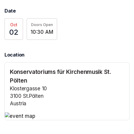
Date
Oct
Doors Open
02
10:30 AM
Location
Konservatoriums für Kirchenmusik St.
Pölten
Klostergasse 10
3100 St.Pölten
Austria
(opens in a new tab)
(opens in a new tab)