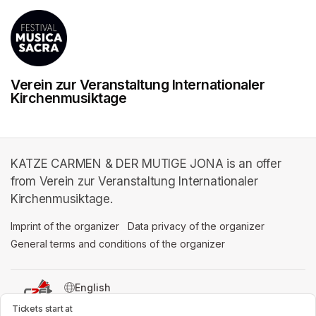
Verein zur Veranstaltung Internationaler
Kirchenmusiktage
KATZE CARMEN & DER MUTIGE JONA is an offer
from Verein zur Veranstaltung Internationaler
Kirchenmusiktage.
Imprint of the organizer
(opens in a new tab)
Data privacy of the organizer
(opens in 
General terms and conditions of the organizer
(opens in a new ta
SWITCH LANGUAGE
Cookie settings
(opens in a new tab)
Data privacy policy
(opens in a new tab)
Support
(opens in a new t
Tickets start at